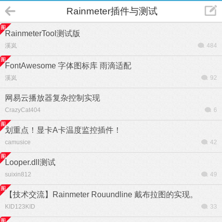
Rainmeter插件与测试
RainmeterTool测试版
溪岚
484
FontAwesome 字体图标库 雨滴适配
溪岚
92
网易云播放器复杂控制实现
CrazyCat404
6
划重点！显卡A卡温度监控插件！
camusice
42
Looper.dll测试
suixin812
49
【技术交流】Rainmeter Rouundline 戴布拉图的实现。
KID123KID
33