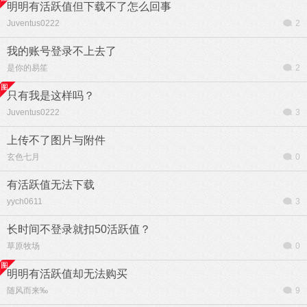
明明有活跃值但下载不了怎么回事
Juventus0222
2
我的账号登录不上去了
是你的易笙
2
只有我是这样吗？
Juventus0222
3
上传不了图片与附件
玄色七月
0
有活跃值无法下载
yych0611
3
长时间不登录就扣50活跃值？
草原牧场
0
明明有活跃值却无法购买
随风而来‰
9