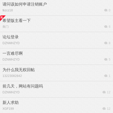
请问该如何申请注销账户
tkzcz18
0
希望版主看一下
朱门
6
论坛登录
DZNMHZYD
8
一言难尽啊
DZNMHZYD
5
为什么我无权回帖
13223082842
1
前几天，网站有问题吗
DZNMHZYD
12
新人求助
XGF199
12