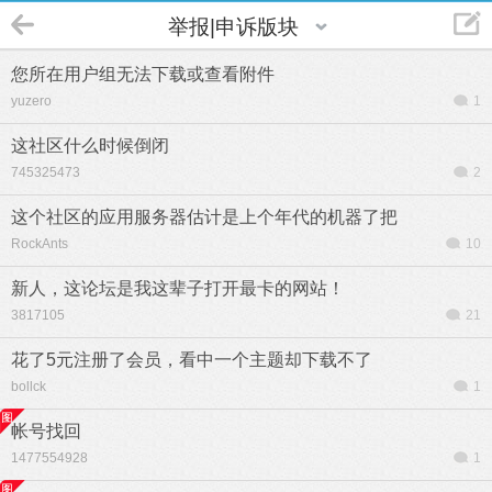
举报|申诉版块
您所在用户组无法下载或查看附件
yuzero
1
这社区什么时候倒闭
745325473
2
这个社区的应用服务器估计是上个年代的机器了把
RockAnts
10
新人，这论坛是我这辈子打开最卡的网站！
3817105
21
花了5元注册了会员，看中一个主题却下载不了
bollck
1
帐号找回
1477554928
1