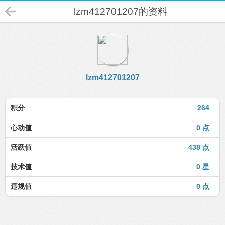
lzm412701207的资料
lzm412701207
积分
264
心动值
0 点
活跃值
438 点
技术值
0 星
违规值
0 点