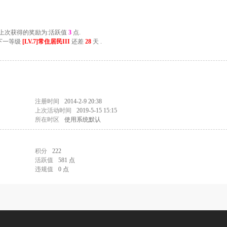
, 上次获得的奖励为:活跃值
3
点.
离下一等级
[LV.7]常住居民III
还差
28
天 .
注册时间
2014-2-9 20:38
上次活动时间
2019-5-15 15:15
所在时区
使用系统默认
积分
222
活跃值
581 点
违规值
0 点