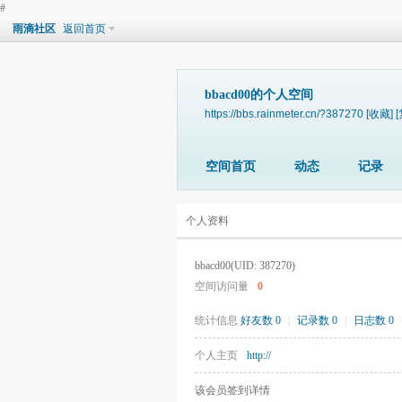
#
雨滴社区
返回首页
bbacd00的个人空间
https://bbs.rainmeter.cn/?387270
[收藏]
空间首页
动态
记录
个人资料
bbacd00
(UID: 387270)
空间访问量
0
统计信息
好友数 0
|
记录数 0
|
日志数 0
个人主页
http://
该会员签到详情