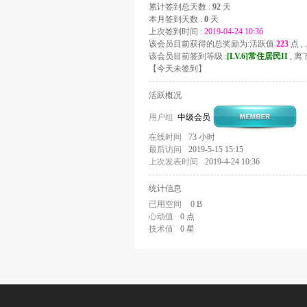
累计签到总天数 :
92
天
本月签到天数 :
0
天
上次签到时间 :
2019-04-24 10:36
该会员目前获得的总奖励为:活跃值
223
点 
该会员目前签到等级 :
[LV.6]常住居民II
, 
【
今天未签到
】
活跃概况
用户组
中级会员
在线时间
73 小时
最后访问
2019-5-15 15:15
上次发表时间
2019-4-24 10:36
统计信息
已用空间
0 B
心动值
0 点
技术值
0 星