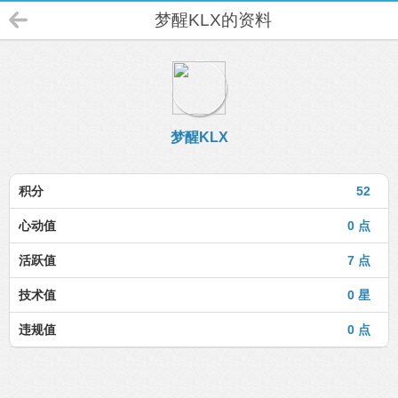
梦醒KLX的资料
梦醒KLX
积分
52
心动值
0 点
活跃值
7 点
技术值
0 星
违规值
0 点