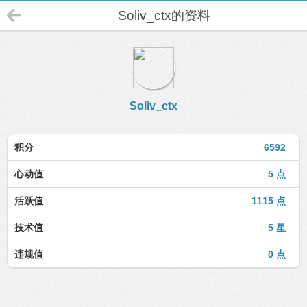
Soliv_ctx的资料
Soliv_ctx
积分
6592
心动值
5 点
活跃值
1115 点
技术值
5 星
违规值
0 点